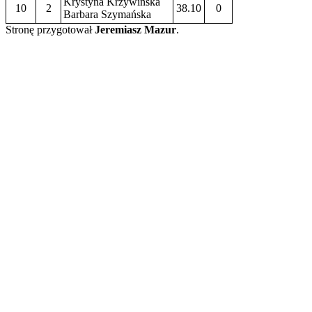
Krystyna Krzywińska
10
2
38.10
0
Barbara Szymańska
Stronę przygotował
Jeremiasz Mazur
.