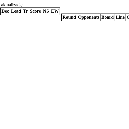
 aktualizację.
Dec
Lead
Tr
Score
NS
EW
Round
Opponents
Board
Line
C