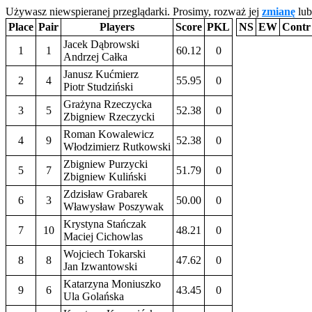
Używasz niewspieranej przeglądarki. Prosimy, rozważ jej
zmianę
lub
Place
Pair
Players
Score
PKL
NS
EW
Contr
Jacek Dąbrowski
1
1
60.12
0
Andrzej Całka
Janusz Kućmierz
2
4
55.95
0
Piotr Studziński
Grażyna Rzeczycka
3
5
52.38
0
Zbigniew Rzeczycki
Roman Kowalewicz
4
9
52.38
0
Włodzimierz Rutkowski
Zbigniew Purzycki
5
7
51.79
0
Zbigniew Kuliński
Zdzisław Grabarek
6
3
50.00
0
Wławysław Poszywak
Krystyna Stańczak
7
10
48.21
0
Maciej Cichowlas
Wojciech Tokarski
8
8
47.62
0
Jan Izwantowski
Katarzyna Moniuszko
9
6
43.45
0
Ula Golańska