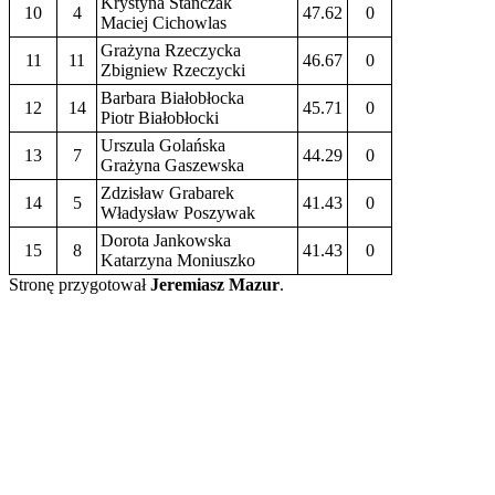
Krystyna Stańczak
10
4
47.62
0
Maciej Cichowlas
Grażyna Rzeczycka
11
11
46.67
0
Zbigniew Rzeczycki
Barbara Białobłocka
12
14
45.71
0
Piotr Białobłocki
Urszula Golańska
13
7
44.29
0
Grażyna Gaszewska
Zdzisław Grabarek
14
5
41.43
0
Władysław Poszywak
Dorota Jankowska
15
8
41.43
0
Katarzyna Moniuszko
Stronę przygotował
Jeremiasz Mazur
.