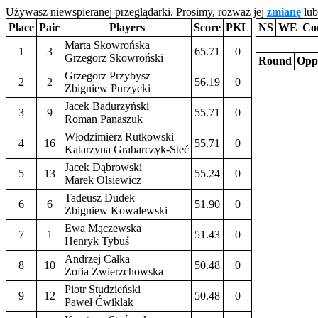
Używasz niewspieranej przeglądarki. Prosimy, rozważ jej
zmianę
lub
Place
Pair
Players
Score
PKL
NS
WE
Co
Marta Skowrońska
1
3
65.71
0
Grzegorz Skowroński
Round
Opp
Grzegorz Przybysz
2
2
56.19
0
Zbigniew Purzycki
Jacek Badurzyński
3
9
55.71
0
Roman Panaszuk
Włodzimierz Rutkowski
4
16
55.71
0
Katarzyna Grabarczyk-Steć
Jacek Dąbrowski
5
13
55.24
0
Marek Olsiewicz
Tadeusz Dudek
6
6
51.90
0
Zbigniew Kowalewski
Ewa Mączewska
7
1
51.43
0
Henryk Tybuś
Andrzej Całka
8
10
50.48
0
Zofia Zwierzchowska
Piotr Studzieński
9
12
50.48
0
Paweł Ćwiklak