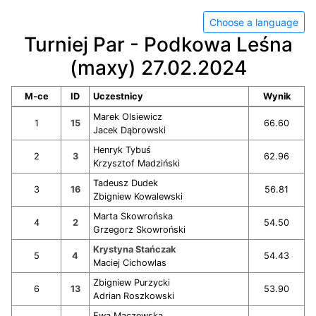
Choose a language
Turniej Par - Podkowa Leśna
(maxy) 27.02.2024
M-ce
ID
Uczestnicy
Wynik
Marek Olsiewicz
1
15
66.60
Jacek Dąbrowski
Henryk Tybuś
2
3
62.96
Krzysztof Madziński
Tadeusz Dudek
3
16
56.81
Zbigniew Kowalewski
Marta Skowrońska
4
2
54.50
Grzegorz Skowroński
Krystyna Stańczak
5
4
54.43
Maciej Cichowlas
Zbigniew Purzycki
6
13
53.90
Adrian Roszkowski
Ewa Mączewska