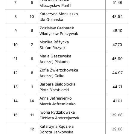
7
5
51.46
Mieczysław Panfil
Katarzyna Moniuszko
8
10
48.54
Ula Golańska
Zdzisław Grabarek
9
6
48.10
Władysław Poszywak
Monika Różycka
10
7
47.70
Stefan Różycki
Maria Gaszewska
11
9
45.90
Andrzej Piskadło
Zofia Zwierzchowska
12
8
44.97
Andrzej Całka
Barbara Białobłocka
13
1
44.71
Piotr Białobłocki
Anna Jefremienko
14
14
41.01
Marek Jefremienko
Iwona Rydzikowska
15
11
39.68
Elżbieta Andrzejaczek
Katarzyna Kądziela
12
39.68
Dorota Jankowska