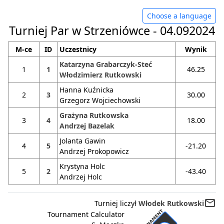
Choose a language
Turniej Par w Strzeniówce - 04.092024
M-ce
ID
Uczestnicy
Wynik
Katarzyna Grabarczyk-Steć
1
1
46.25
Włodzimierz Rutkowski
Hanna Kuźnicka
2
3
30.00
Grzegorz Wojciechowski
Grażyna Rutkowska
3
4
18.00
Andrzej Bazelak
Jolanta Gawin
4
5
-21.20
Andrzej Prokopowicz
Krystyna Holc
5
2
-43.40
Andrzej Holc
mail_outline
Turniej liczył
Włodek Rutkowski
Tournament Calculator