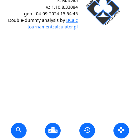
S. Mączka
v.:
1.10.8.33084
gen.:
04-09-2024 15:54:45
Double-dummy analysis by
BCalc
tournamentcalculator.pl
search
history
gamepad