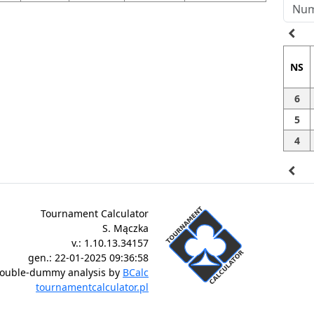
navigate_before
NS
6
5
4
navigate_before
Tournament Calculator
S. Mączka
v.:
1.10.13.34157
gen.:
22-01-2025 09:36:58
ouble-dummy analysis by
BCalc
tournamentcalculator.pl