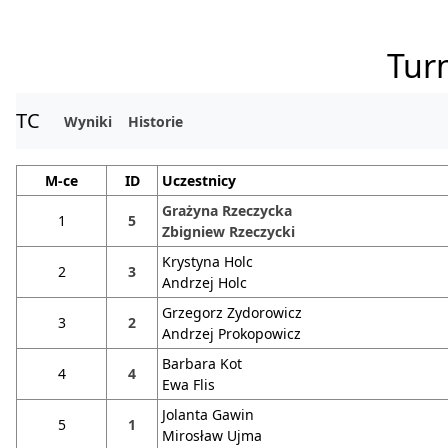
Turn
TC
Wyniki
Historie
M-ce
ID
Uczestnicy
Grażyna Rzeczycka
1
5
Zbigniew Rzeczycki
Krystyna Holc
2
3
Andrzej Holc
Grzegorz Zydorowicz
3
2
Andrzej Prokopowicz
Barbara Kot
4
4
Ewa Flis
Jolanta Gawin
5
1
Mirosław Ujma