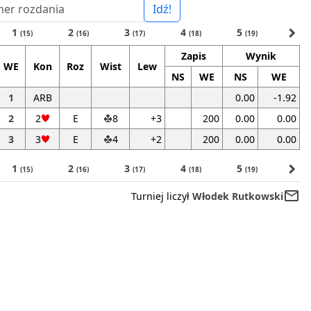
Idź!
navigate_next
1
2
3
4
5
(15)
(16)
(17)
(18)
(19)
Zapis
Wynik
WE
Kon
Roz
Wist
Lew
NS
WE
NS
WE
1
ARB
0.00
-1.92
2
2
E
8
+3
200
0.00
0.00
3
3
E
4
+2
200
0.00
0.00
navigate_next
1
2
3
4
5
(15)
(16)
(17)
(18)
(19)
mail_outline
Turniej liczył
Włodek Rutkowski