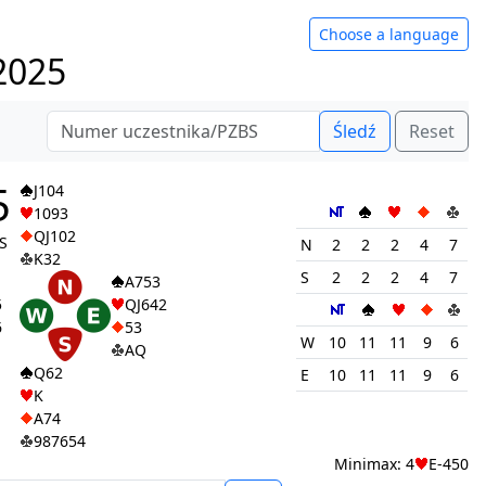
Choose a language
.2025
Śledź
Reset
5
J104
1093
QJ102
 S
N
2
2
2
4
7
K32
S
2
2
2
4
7
A753
5
QJ642
6
53
W
10
11
11
9
6
AQ
Q62
E
10
11
11
9
6
K
A74
987654
Minimax: 4
E-450