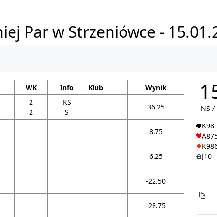
iej Par w Strzeniówce - 15.01
1
WK
Info
Klub
Wynik
2
KS
36.25
NS /
2
S
K98
8.75
A87
K98
6.25
J10
-22.50
-28.75