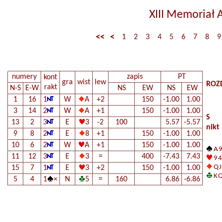
XIII Memoriał 
<<
<
1
2
3
4
5
6
7
8
9
numery
zapis
PT
kont
gra
wist
lew
ROZ
rakt
N-S
E-W
NS
EW
NS
EW
1
16
1
W
A
+2
150
-1.00
1.00
3
14
2
W
A
+1
150
-1.00
1.00
S
13
2
3
E
3
-2
100
5.57
-5.57
nikt
9
8
2
E
8
+1
150
-1.00
1.00
10
6
2
W
A
+1
150
-1.00
1.00
A 9
11
12
3
E
3
=
400
-7.43
7.43
9 4
Q J
15
7
1
E
3
+2
150
-1.00
1.00
K Q
5
4
1
×
N
5
=
160
6.86
-6.86