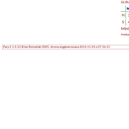
Liczb
N
S
Mini
Analiz
Pary.4.1.0.23 ©Jan Romański'2005, strona wygenerowana 2014-11-24 o 07:26:21