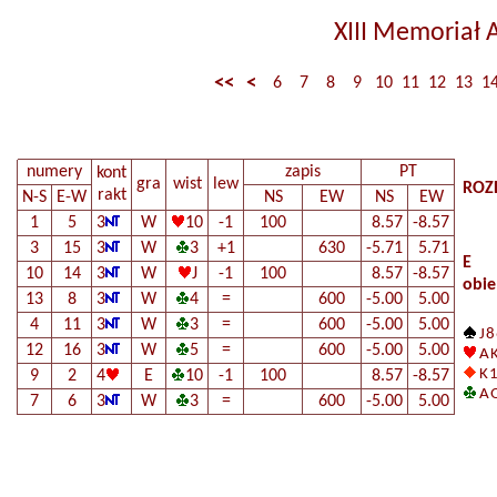
XIII Memoriał 
<<
<
6
7
8
9
10
11
12
13
1
numery
zapis
PT
kont
gra
wist
lew
ROZ
rakt
N-S
E-W
NS
EW
NS
EW
1
5
3
W
10
-1
100
8.57
-8.57
3
15
3
W
3
+1
630
-5.71
5.71
E
10
14
3
W
J
-1
100
8.57
-8.57
obie
13
8
3
W
4
=
600
-5.00
5.00
4
11
3
W
3
=
600
-5.00
5.00
J 8
12
16
3
W
5
=
600
-5.00
5.00
A K
K 1
9
2
4
E
10
-1
100
8.57
-8.57
A 
7
6
3
W
3
=
600
-5.00
5.00