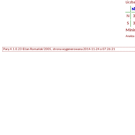
Liczb
N
S
Mini
Analiza
Pary.4.1.0.23 ©Jan Romański'2005, strona wygenerowana 2014-11-24 o 07:26:21