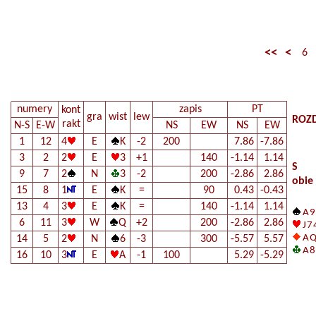
<<
<
6
numery
zapis
PT
kont
gra
wist
lew
ROZD
rakt
N-S
E-W
NS
EW
NS
EW
1
12
4
E
K
-2
200
7.86
-7.86
3
2
2
E
3
+1
140
-1.14
1.14
S
9
7
2
N
3
-2
200
-2.86
2.86
obie
15
8
1
E
K
=
90
0.43
-0.43
13
4
3
E
K
=
140
-1.14
1.14
A 9
6
11
3
W
Q
+2
200
-2.86
2.86
J 7 
A Q
14
5
2
N
6
-3
300
-5.57
5.57
A 8
16
10
3
E
A
-1
100
5.29
-5.29