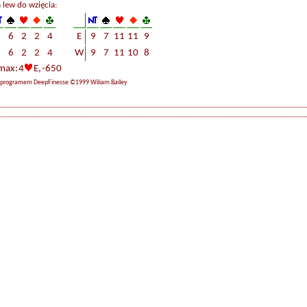
a lew do wzięcia:
3
6
2
2
4
E
9
7
11
11
9
3
6
2
2
4
W
9
7
11
10
8
max: 4
E, -650
 programem DeepFinesse ©1999 Wiliam Bailey