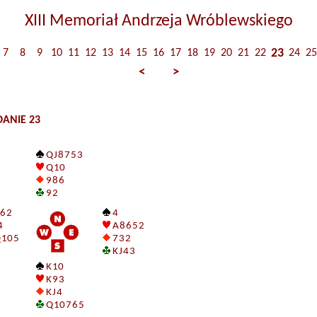
XIII Memoriał Andrzeja Wróblewskiego
23
7
8
9
10
11
12
13
14
15
16
17
18
19
20
21
22
24
25
<
>
ANIE 23
Q J 8 7 5 3
Q 10
9 8 6
9 2
 6 2
4
4
A 8 6 5 2
 10 5
7 3 2
K J 4 3
K 10
K 9 3
K J 4
Q 10 7 6 5